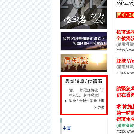
2013年0
同心 2
按著遙視
全被淹沒
(請用滑
http://ww
並按 W
(請用滑
災難預言 : 日本富士山
http://ww
爆發《火山學權威斷言
「富士山出現大異
變」，新冠疫情後「日
請緊急
本沉沒」將為現實》
仍在香港
緊急 ! 全球性海岸線事
件隨時發生!
求 神施
> 更多
此網站工具特點 及使
第一時間
用介紹
得著永生
歡迎各位訪客、朋友瀏
覽本網站
(請用滑
主頁
http://ww