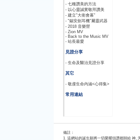
- 七種讚美的方法
- 以心靈誠實敬拜讚美
- 建立"大衛會幕"
- "錫安劍耳機"屬靈武器
- 2018 音樂營
- Zion MV
- Back to the Music MV
- 站長最愛
見證分享
- 生命及醫治見證分享
其它
- 敬虔生命內涵<心得集>
常用連結
備註：
1. 這網站的誕生願將一切榮耀頌讚都歸給 神, 天