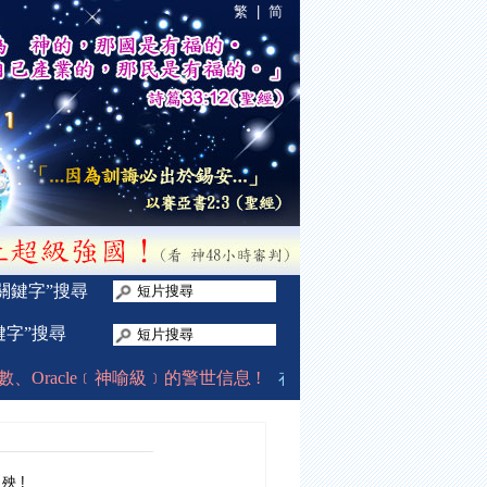
繁
|
简
“關鍵字”搜尋
鍵字”搜尋
://www.tiki-toki.com/timeline/entry/486556/-/#vars!dat
Oracle﹝神喻級﹞的警世信息 !
在2009年12月中開始分享至今,
殃 !