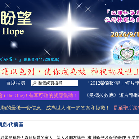
百度搜尋
「2012榮耀盼望」短片
《曼德拉效應》短片“關
 One) ! 有耳可聽的就應當聽 !
先知日華牧師的一生及錫安教會的事蹟 》https
人類的最後一套信息、成為世人唯一的答案和拯救 !
是至聖所級數、
消息/代禱區
 小時緊急禱告 ! 為到所愛的家人、親人及朋友禱告, 求 神保護及保守他們! 免受災