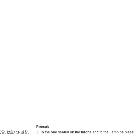
Remark:
父, 救主耶穌基督,
1. To the one seated on the throne and to the Lamb be bless