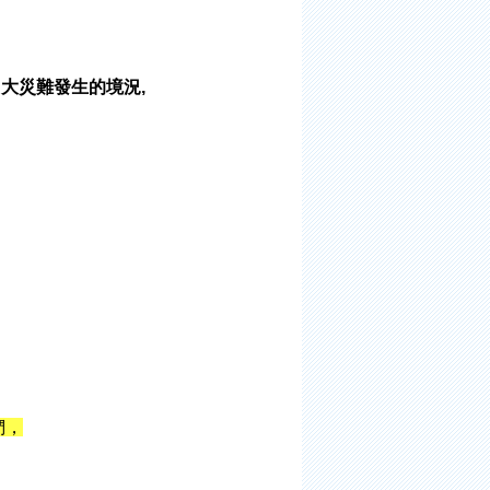
日大災難發生的境況,
們，