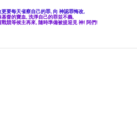
更要每天省察自己的罪, 向 神認罪悔改,
基督的寶血, 洗淨自己的罪並不義,
戰競等候主再來, 隨時準備被提迎見 神! 阿們!