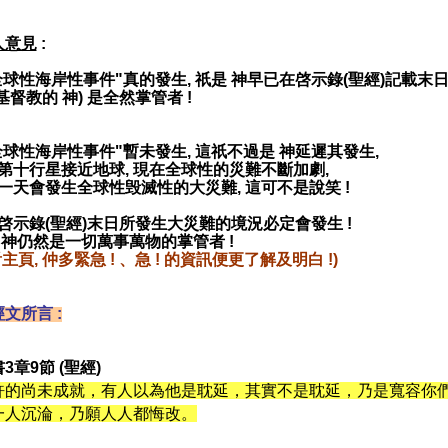
人意見
:
"全球性海岸性事件"真的發生, 祇是 神早已在啓示錄(聖經)記載末
督教的 神) 是全然掌管者 !
"全球性海岸性事件"暫未發生, 這祇不過是 神延遲其發生,
十行星接近地球, 現在全球性的災難不斷加劇,
天會發生全球性毁滅性的大災難, 這可不是說笑 !
示錄(聖經)末日所發生大災難的境況必定會發生 !
神仍然是一切萬事萬物的掌管者 !
主頁, 仲多緊急 ! 、急 ! 的資訊便更了解及明白 !)
文所言 :
書
3
章
9
節 (聖經
)
許的尚未成就，有人以為他是耽延，其實不是耽延，乃是寬容你
一人沉淪，乃願人人都悔改。