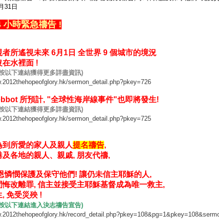
5月31日
4 小時緊急禱告 !
者所遙視未來 6月1日 全世界 9 個城市的境況
在水裡面 !
鼠按以下連結獲得更多詳盡資訊)
w.2012thehopeofglory.hk/sermon_detail.php?pkey=726
ebbot 所預計, "全球性海岸線事件"也即將發生!
鼠按以下連結獲得更多詳盡資訊)
w.2012thehopeofglory.hk/sermon_detail.php?pkey=725
為到所愛的家人及親人
提名禱告
,
及各地的親人、親戚, 朋友代禱,
恩憐憫保護及保守他們! 讓仍未信主耶穌的人,
悔改離罪, 信主並接受主耶穌基督成為唯一救主,
, 免受災殃 !
鼠按以下連結進入決志禱告宣告)
w.2012thehopeofglory.hk/record_detail.php?pkey=108&pg=1&pkey=108&se