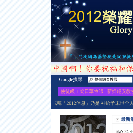
Google搜尋
感謝 神賜下這時代先知﹝使徒級﹞梁日華牧師 - 新婦錫安教會 (The
「2012榮耀盼望」信息或稱「2012信息」乃是 神給予末世全
最新
同心 24