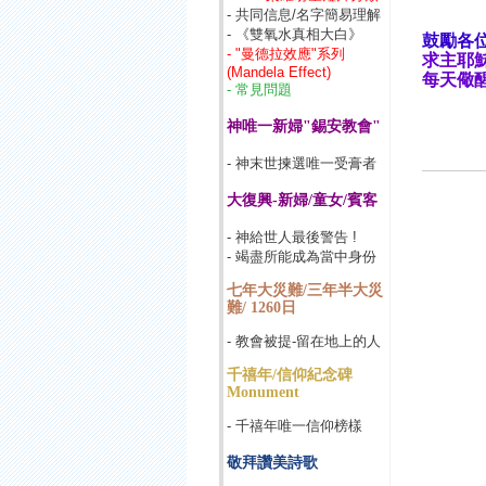
- 共同信息/名字簡易理解
- 《雙氧水真相大白》
鼓勵各位
- "曼德拉效應"系列
求主耶穌
(Mandela Effect)
每天儆醒
- 常見問題
神唯一新婦"錫安教會"
- 神末世揀選唯一受膏者
大復興-新婦/童女/賓客
- 神給世人最後警告 !
- 竭盡所能成為當中身份
七年大災難/三年半大災
難/ 1260日
- 教會被提-留在地上的人
千禧年/信仰紀念碑
Monument
- 千禧年唯一信仰榜樣
敬拜讚美詩歌