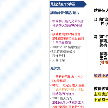
最新消息/代禱區
站長個
講道錄音/筆記/短片
1) 如
- 中國和以色列兄弟相認
神 (基
- 神的傳人(基督教)中國
人
- 接受救贖主耶穌基督
2) 如
- 2012榮耀盼望主日信息
按著第
- 主日信息導讀
終有一
- 30輯"2012 榮耀盼望"
信息特選精華短片
按著啓
- 跟進行列
因為 
- 天國比喻
(請看
短片集
如以下經
- 「圓解香港亂象 - 神之
視點看棋局」
- 神權 一錘定音世人覺醒
彼得後
- 「成全時代見証」行動
- 現時熱門的短片
主所應
- 2012 感人短篇
不願有
- 2012信息之傳福音工具
- 2012榮耀盼望短片分類