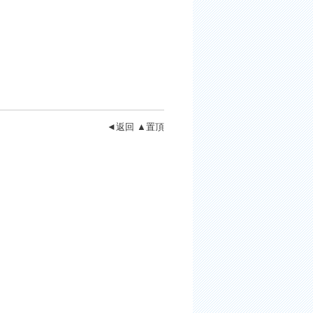
◄返回
▲置頂