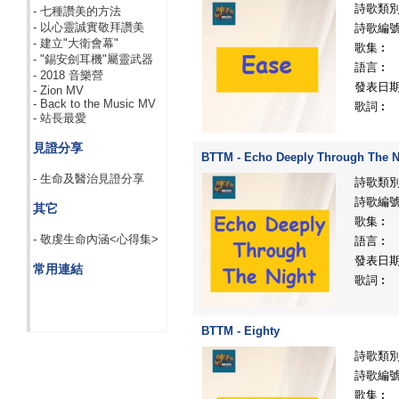
詩歌類
- 七種讚美的方法
- 以心靈誠實敬拜讚美
詩歌編
- 建立"大衛會幕"
歌集︰
- "錫安劍耳機"屬靈武器
語言︰
- 2018 音樂營
發表日
- Zion MV
- Back to the Music MV
歌詞︰
- 站長最愛
見證分享
BTTM - Echo Deeply Through The N
- 生命及醫治見證分享
詩歌類
詩歌編
其它
歌集︰
- 敬虔生命內涵<心得集>
語言︰
發表日
常用連結
歌詞︰
BTTM - Eighty
詩歌類
詩歌編
歌集︰