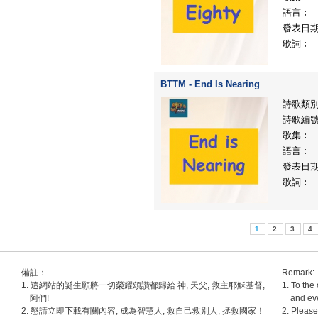
語言︰
發表日
歌詞︰
BTTM - End Is Nearing
詩歌類
詩歌編
歌集︰
語言︰
發表日
歌詞︰
1
2
3
4
備註：
Remark:
1. 這網站的誕生願將一切榮耀頌讚都歸給 神, 天父, 救主耶穌基督,
1. To the
阿們!
and ever,
2. 懇請立即下載有關內容, 成為智慧人, 救自己救別人, 拯救國家！
2. Please