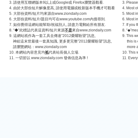
3. 請使用互聯網版本9以上或Google或 Firefox瀏覽器觀看.
3. Please
4. 由於大部份短片解像度高, 請使用電腦或較新版本手機才可觀看
4. Most o
5. 大部份資料/短片均來源自
www.ziondaily.com
5. Most i
6. 大部份資料/短片/題目均可在
www.youtube.com
內搜尋到.
6. Most i
7. 如你覺得這網站能幫助/祝福別人, 請盡力電郵給所有朋友.
7. If you
8. “◆”此標誌代表這資料/短片來源
不是
來自
www.ziondaily.com
8. “◆”mea
9. 這網站祇作為一套工具去傳達”2012榮耀盼望”訊息,
9. This w
神給這末世最後一套真知識, 更多更完整”2012榮耀盼望”訊息,
this is o
請瀏覽網站：www.ziondaily.com
more and
10. 本網站內容意見均
衹
代表站長個人立場.
10. This 
11. 一切皆以
www.ziondaily.com
發佈信息為準 !
11. Every