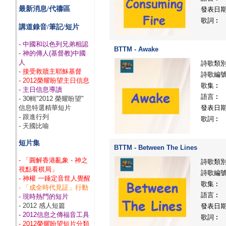
最新消息/代禱區
發表日
歌詞︰
講道錄音/筆記/短片
- 中國和以色列兄弟相認
BTTM - Awake
- 神的傳人(基督教)中國
人
詩歌類
- 接受救贖主耶穌基督
詩歌編
- 2012榮耀盼望主日信息
歌集︰
- 主日信息導讀
語言︰
- 30輯"2012 榮耀盼望"
信息特選精華短片
發表日
- 跟進行列
歌詞︰
- 天國比喻
短片集
BTTM - Between The Lines
- 「圓解香港亂象 - 神之
詩歌類
視點看棋局」
詩歌編
- 神權 一錘定音世人覺醒
歌集︰
- 「成全時代見証」行動
語言︰
- 現時熱門的短片
- 2012 感人短篇
發表日
- 2012信息之傳福音工具
歌詞︰
- 2012榮耀盼望短片分類