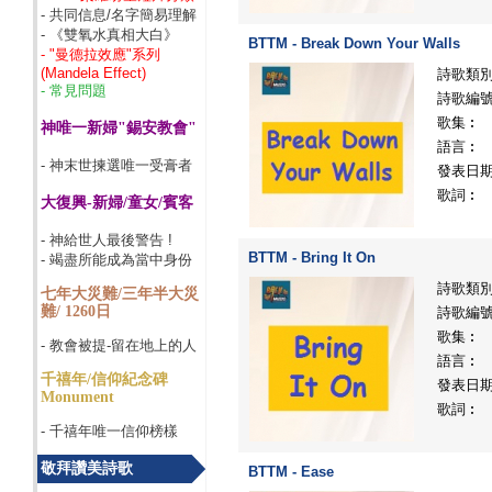
- 共同信息/名字簡易理解
- 《雙氧水真相大白》
BTTM - Break Down Your Walls
- "曼德拉效應"系列
(Mandela Effect)
詩歌類
- 常見問題
詩歌編
歌集︰
神唯一新婦"錫安教會"
語言︰
- 神末世揀選唯一受膏者
發表日
歌詞︰
大復興-新婦/童女/賓客
- 神給世人最後警告 !
BTTM - Bring It On
- 竭盡所能成為當中身份
詩歌類
七年大災難/三年半大災
難/ 1260日
詩歌編
歌集︰
- 教會被提-留在地上的人
語言︰
千禧年/信仰紀念碑
發表日
Monument
歌詞︰
- 千禧年唯一信仰榜樣
敬拜讚美詩歌
BTTM - Ease