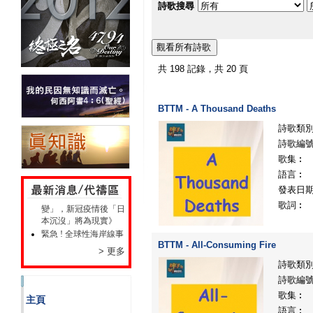
詩歌搜尋
共 198 記錄，共 20 頁
BTTM - A Thousand Deaths
詩歌類
詩歌編
歌集︰
災難預言 : 日本富士山
語言︰
爆發《火山學權威斷言
發表日
「富士山出現大異
變」，新冠疫情後「日
歌詞︰
本沉沒」將為現實》
緊急 ! 全球性海岸線事
件隨時發生!
BTTM - All-Consuming Fire
> 更多
此網站工具特點 及使
詩歌類
用介紹
歡迎各位訪客、朋友瀏
詩歌編
覽本網站
歌集︰
主頁
語言︰