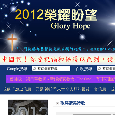
Google搜尋
百度搜尋
使徒級﹞梁日華牧師 - 新婦錫安教會 (The One) ! 有耳可聽的就
息或稱「2012信息」乃是 神給予末世全人類的最後一套信息、成為
敬拜讚美詩歌