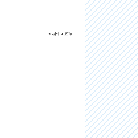
◄返回
▲置頂