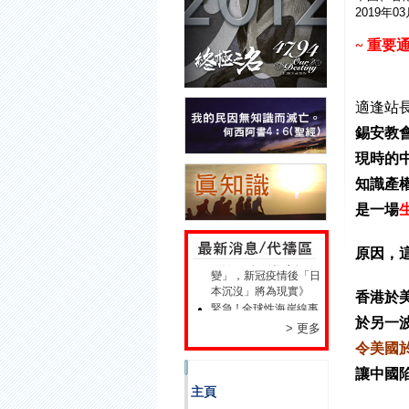
2019年0
~
重要通
適逢站
錫安教
現時的
知識產
是一場
災難預言 : 日本富士山
爆發《火山學權威斷言
原因，
「富士山出現大異
變」，新冠疫情後「日
本沉沒」將為現實》
香港於
緊急 ! 全球性海岸線事
件隨時發生!
於另一
> 更多
此網站工具特點 及使
令美國
用介紹
歡迎各位訪客、朋友瀏
讓中國
覽本網站
主頁