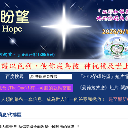
百度搜尋
「2012榮耀盼望」短片
《曼德拉效應》短片“關
e One) ! 有耳可聽的就應當聽 !
先知日華牧師的一生及錫安教會的事蹟 》http
全人類的最後一套信息、成為世人唯一的答案和拯救 !
是至聖所級數
消息/代禱區
人醒覺 !!! 防備美國全面攻擊中國經濟的陰謀 !!!