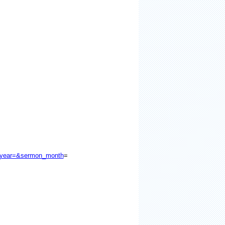
_year=&sermon_month
=