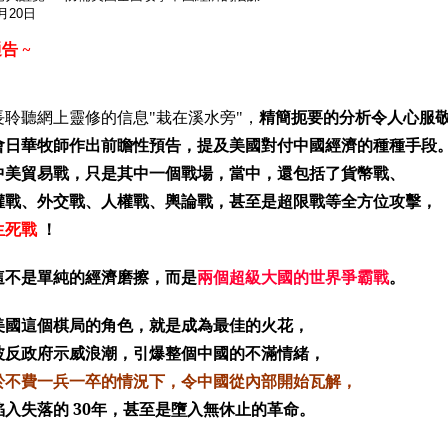
3月20日
告 ~
精簡扼要的分析令人心服
長聆聽網上靈修的信息"栽在溪水旁"，
會日華牧師作出前瞻性預告，提及美國對付中國經濟的種種手段
中美貿易戰，只是其中一個戰場，當中，還包括了貨幣戰、
權戰、外交戰、人權戰、輿論戰，甚至是超限戰等全方位攻擊，
生死戰
！
這不是單純的經濟磨擦，而是
兩個超級大國的世界爭霸戰
。
美國這個棋局的角色，就是成為最佳的火花，
波反政府示威浪潮，引爆整個中國的不滿情緒，
於不費一兵一卒的情況下，令中國從內部開始瓦解，
陷入失落的 30年，甚至是墮入無休止的革命。