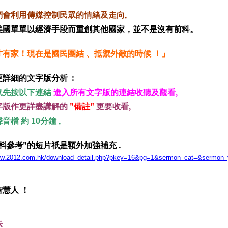
們會利用傳媒控制民眾的情緒及走向,
美國單單以經濟手段而重創其他國家，並不是沒有前科。
才有家！現在是國民團結 、抵禦外敵的時候 ！」
詳細的文字版分析 :
鼠先按以下連結
進入所有文字版的連結收聽及觀看,
字版作更詳盡講解的
"
備註"
更要收看,
音檔 約 10分鐘 ,
料參考"的短片祇是額外加強補充 .
www.2012.com.hk/download_detail.php?pkey=16&pg=1&sermon_cat=&sermon
慧人 ！
示