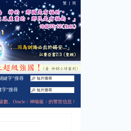
繁
|
简
“關鍵字”搜尋
鍵字”搜尋
s://www.tiki-toki.com/timeline/entry/486556/-/#vars!da
、Oracle﹝神喻級﹞的警世信息 !
在2009年12月中開始分享至今