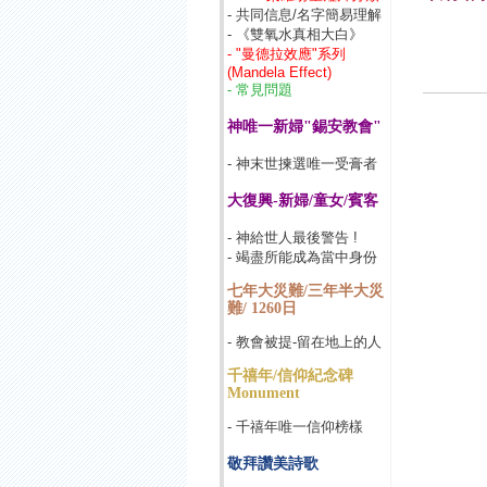
- 共同信息/名字簡易理解
- 《雙氧水真相大白》
- "曼德拉效應"系列
(Mandela Effect)
- 常見問題
神唯一新婦"錫安教會"
- 神末世揀選唯一受膏者
大復興-新婦/童女/賓客
- 神給世人最後警告 !
- 竭盡所能成為當中身份
七年大災難/三年半大災
難/ 1260日
- 教會被提-留在地上的人
千禧年/信仰紀念碑
Monument
- 千禧年唯一信仰榜樣
敬拜讚美詩歌