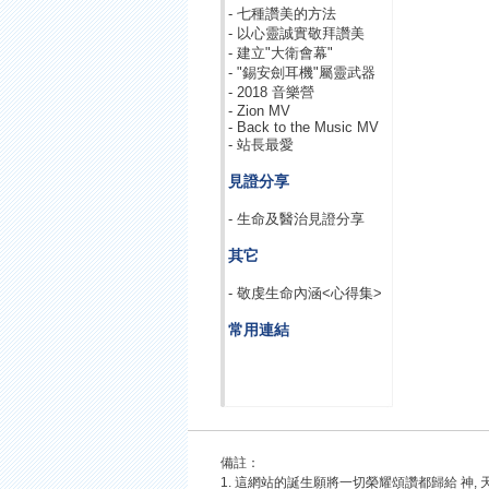
- 七種讚美的方法
- 以心靈誠實敬拜讚美
- 建立"大衛會幕"
- "錫安劍耳機"屬靈武器
- 2018 音樂營
- Zion MV
- Back to the Music MV
- 站長最愛
見證分享
- 生命及醫治見證分享
其它
- 敬虔生命內涵<心得集>
常用連結
備註：
1. 這網站的誕生願將一切榮耀頌讚都歸給 神, 天