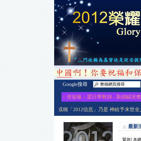
Google搜尋
感謝 神賜下這時代先知﹝使徒級﹞梁日華牧師 - 新婦錫安教會 (The
「2012榮耀盼望」信息或稱「2012信息」乃是 神給予末世全
最新
緊急! 本