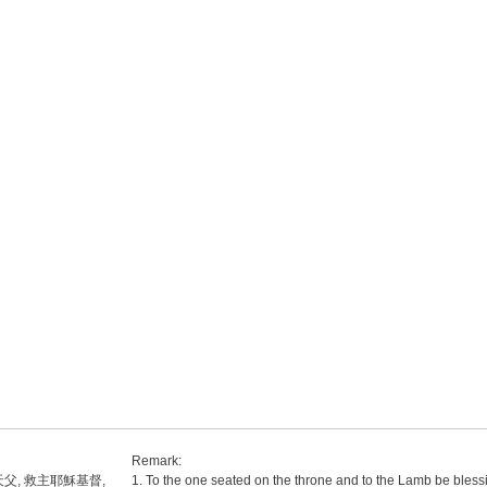
Remark:
父, 救主耶穌基督,
1. To the one seated on the throne and to the Lamb be bless