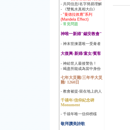
- 共同信息/名字簡易理解
- 《雙氧水真相大白》
- "曼德拉效應"系列
(Mandela Effect)
- 常見問題
神唯一新婦"錫安教會"
- 神末世揀選唯一受膏者
大復興-新婦/童女/賓客
- 神給世人最後警告 !
- 竭盡所能成為當中身份
七年大災難/三年半大災
難/ 1260日
- 教會被提-留在地上的人
千禧年/信仰紀念碑
Monument
- 千禧年唯一信仰榜樣
敬拜讚美詩歌