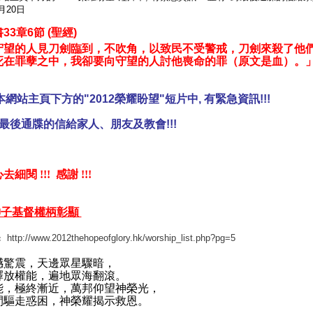
3月20日
書
33
章
6
節
(
聖經
)
守望的人見刀劍臨到，不吹角，以致民不受警戒，刀劍來殺了他
死在罪孽之中，我卻要向守望的人討他喪命的罪（原文是血）。
本網站主頁下方的"2012榮耀盼望"短片中, 有緊急資訊!!!
最後通牒的信給家人、朋友及教會!!!
細閱 !!! 感謝 !!!
子基督權柄彰顯
http://www.2012thehopeofglory.hk/worship_list.php?pg=5
:
撼驚震，天邊眾星驟暗，
釋放權能，
遍地眾海翻滾。
能，極終漸近，
萬邦仰望神榮光，
間驅走惑困，
神榮耀揭示救恩。