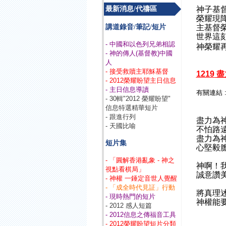
神子基
最新消息/代禱區
榮耀現
主基督
講道錄音/筆記/短片
世界這
- 中國和以色列兄弟相認
神榮耀
- 神的傳人(基督教)中國
人
- 接受救贖主耶穌基督
1219
盡
- 2012榮耀盼望主日信息
- 主日信息導讀
有關連結 
- 30輯"2012 榮耀盼望"
信息特選精華短片
- 跟進行列
盡力為
- 天國比喻
不怕路
盡力為
短片集
心堅毅
- 「圓解香港亂象 - 神之
神啊！
視點看棋局」
誠意讚
- 神權 一錘定音世人覺醒
- 「成全時代見証」行動
將真理
- 現時熱門的短片
神權能
- 2012 感人短篇
- 2012信息之傳福音工具
- 2012榮耀盼望短片分類