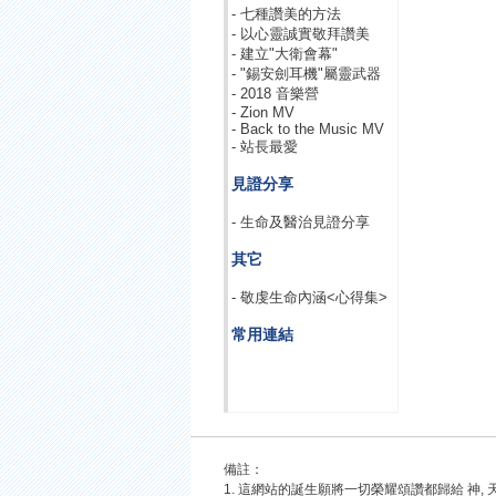
- 七種讚美的方法
- 以心靈誠實敬拜讚美
- 建立"大衛會幕"
- "錫安劍耳機"屬靈武器
- 2018 音樂營
- Zion MV
- Back to the Music MV
- 站長最愛
見證分享
- 生命及醫治見證分享
其它
- 敬虔生命內涵<心得集>
常用連結
備註：
1. 這網站的誕生願將一切榮耀頌讚都歸給 神, 天