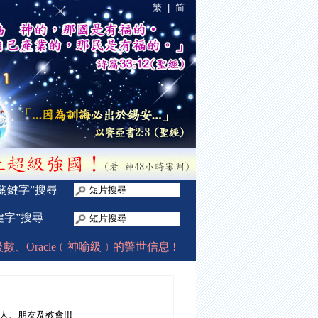
繁
|
简
“關鍵字”搜尋
鍵字”搜尋
s://www.tiki-toki.com/timeline/entry/486556/-/#vars!da
Oracle﹝神喻級﹞的警世信息 !
在2009年12月中開始分享至今,
人、朋友及教會!!!