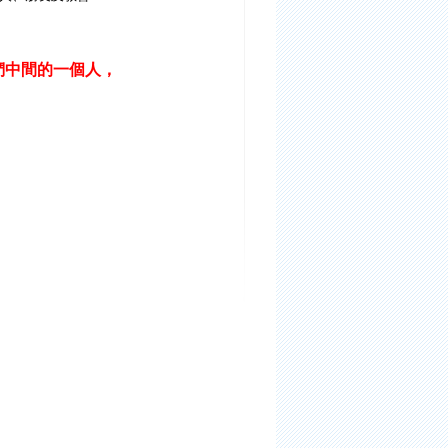
們中間的一個人，
」